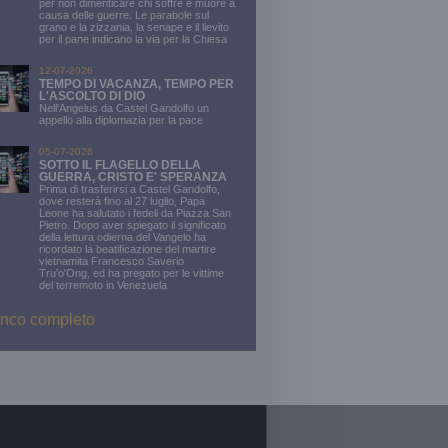
per non dimenticare chi soffre e muore a
causa delle guerre. Le parabole sul
grano e la zizzania, la senape e il lievito
per il pane indicano la via per la Chiesa
12-07-2026
TEMPO DI VACANZA, TEMPO PER
L'ASCOLTO DI DIO
Nell'Angelus da Castel Gandolfo un
appello alla diplomazia per la pace
05-07-2026
SOTTO IL FLAGELLO DELLA
GUERRA, CRISTO E' SPERANZA
Prima di trasferirsi a Castel Gandolfo,
dove resterà fino al 27 luglio, Papa
Leone ha salutato i fedeli da Piazza San
Pietro. Dopo aver spiegato il significato
della lettura odierna del Vangelo ha
ricordato la beatificazione del martire
vietnamita Francesco Saverio
Tru'o'Ong, ed ha pregato per le vittime
del terremoto in Venezuela
nco completo