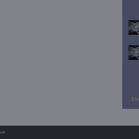
Ele
vati