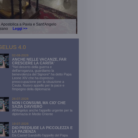
a Apostolica a Pavia e Sant'Angelo
giano
Leggi >>
ELUS 4.0
02-08-2026
ANCHE NELLE VACANZE, FAR
CRESCERE LA CARITA'
"Nel deserto della guerra e
dell'arroganza, guardiamo la
benevolenza del Signore" ha detto Papa
Leone XIV che ha espresso
preoccupazione per la situazione a
Ceuta. Nuovo appello per la pace e
l'impegno della diplomazia
26-07-2026
NON I CONSUMI, MA CIO' CHE
SAZIA DAVVERO
All'Angelus anche l'appello urgente per la
diplomazia in Medio Oriente
19-07-2026
DIO PREDILIGE LA PICCOLEZZA E
LA PAZIENZA
Da Castel Gandolfo l'appello del Papa