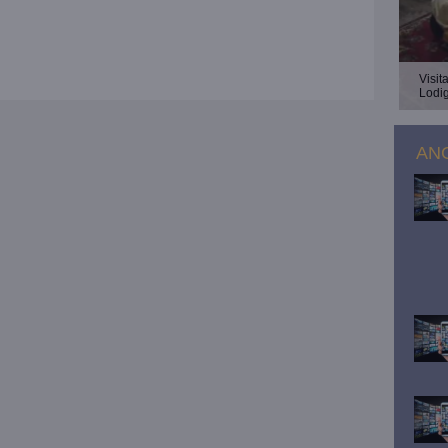
Visit
Lodi
ANG