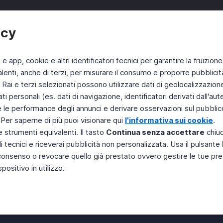
acy
 e app, cookie e altri identificatori tecnici per garantire la fruizione
enti, anche di terzi, per misurare il consumo e proporre pubblicit
ai e terzi selezionati possono utilizzare dati di geolocalizzazione, 
personali (es. dati di navigazione, identificatori derivati dall'autent
 le performance degli annunci e derivare osservazioni sul pubblico.
 Per saperne di più puoi visionare qui
l'informativa sui cookie
.
e strumenti equivalenti. Il tasto
Continua senza accettare
chiud
li tecnici e riceverai pubblicità non personalizzata. Usa il pulsante
il consenso o revocare quello già prestato ovvero gestire le tue pr
ositivo in utilizzo.